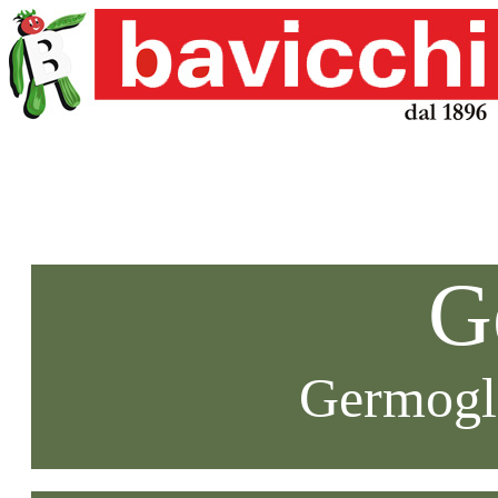
G
Germogli