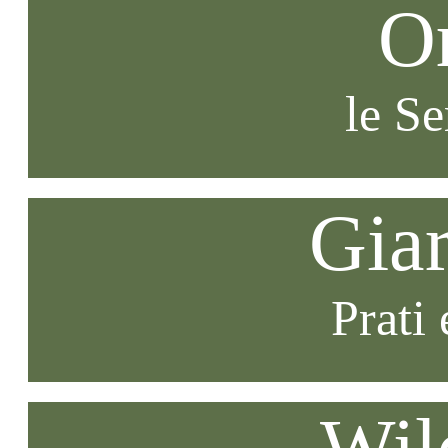
O
le S
Gia
Prati 
Wil