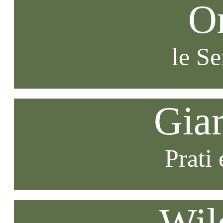
O
le S
Gia
Prati 
Wil