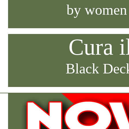
by women
Cura i
Black Deck