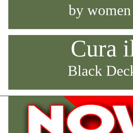
by women
Cura i
Black Deck