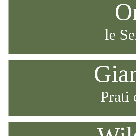
O
le S
Gia
Prati 
Wil