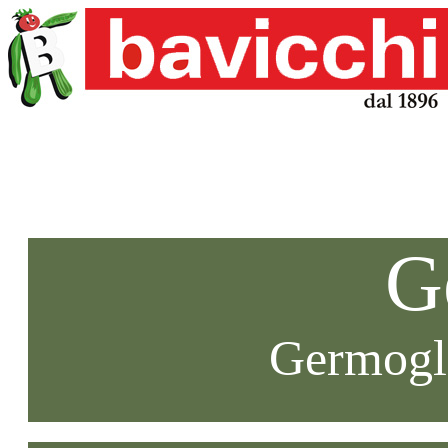
G
Germogli