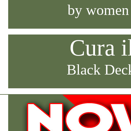
by women
Cura i
Black Deck