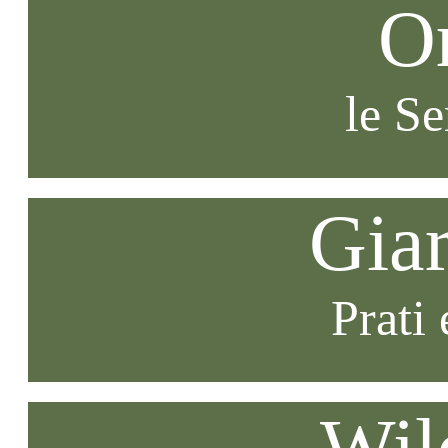
O
le S
Gia
Prati 
Wil