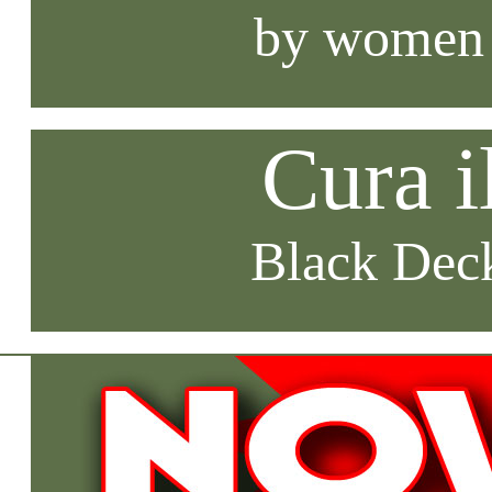
by women
Cura i
Black Deck