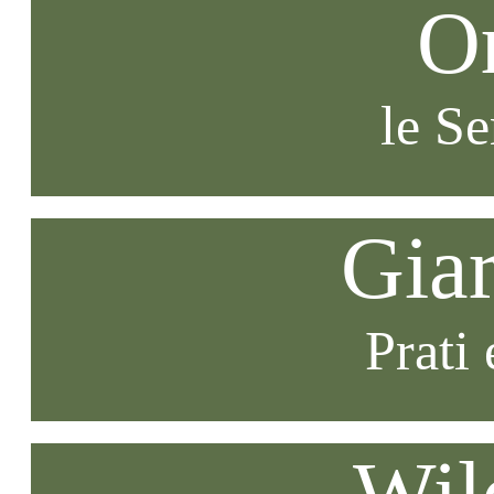
O
le S
Gia
Prati 
Wil