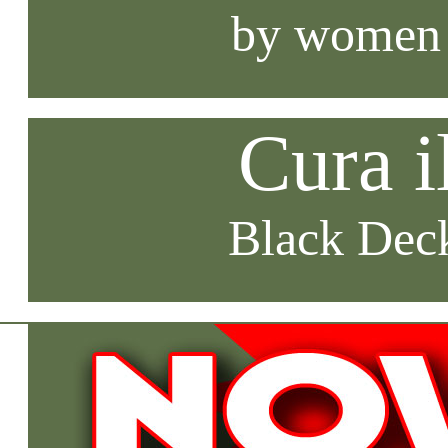
by women
Cura i
Black Deck