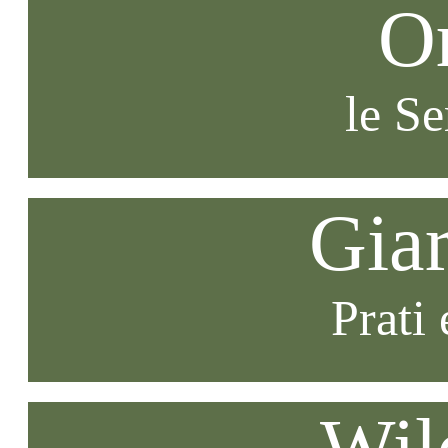
O
le S
Gia
Prati 
Wil