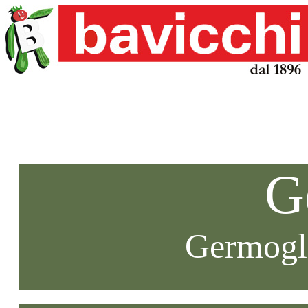
G
Germogli